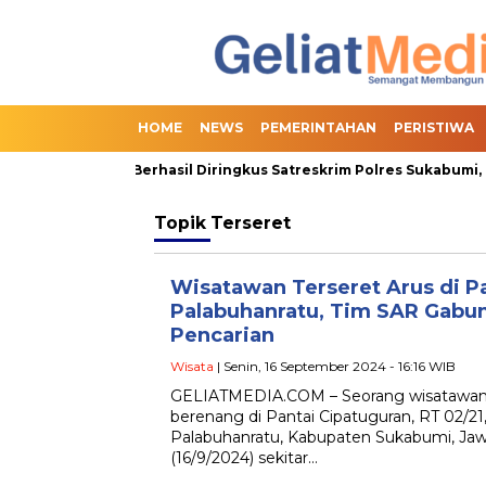
HOME
NEWS
PEMERINTAHAN
PERISTIWA
an Online Slot Berhasil Diringkus Satreskrim Polres Sukabumi, Te
Topik
Terseret
Wisatawan Terseret Arus di P
Palabuhanratu, Tim SAR Gabu
Pencarian
Wisata
| Senin, 16 September 2024 - 16:16 WIB
GELIATMEDIA.COM – Seorang wisatawan di
berenang di Pantai Cipatuguran, RT 02/2
Palabuhanratu, Kabupaten Sukabumi, Jaw
(16/9/2024) sekitar…