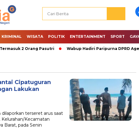
KRIMINAL
WISATA
POLITIK
ENTERTAINMENT
SPORT
GAY
rmasuk 2 Orang Pasutri
Wabup Hadiri Paripurna DPRD Agen
antai Cipatuguran
ngan Lakukan
laporkan terseret arus saat
1, Kelurahan/Kecamatan
a Barat, pada Senin