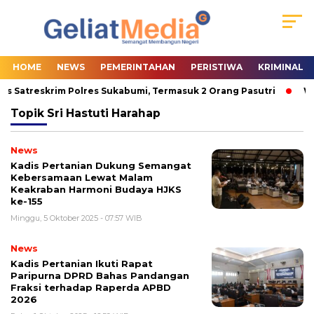
HOME
NEWS
PEMERINTAHAN
PERISTIWA
KRIMINAL
us Satreskrim Polres Sukabumi, Termasuk 2 Orang Pasutri
Wab
Topik
Sri Hastuti Harahap
News
Kadis Pertanian Dukung Semangat
Kebersamaan Lewat Malam
Keakraban Harmoni Budaya HJKS
ke-155
Minggu, 5 Oktober 2025 - 07:57 WIB
News
Kadis Pertanian Ikuti Rapat
Paripurna DPRD Bahas Pandangan
Fraksi terhadap Raperda APBD
2026