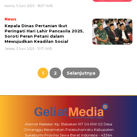
Kamis, 5 Juni 2025 - 18:27 WIB
News
Kepala Dinas Pertanian Ikut
Peringati Hari Lahir Pancasila 2025,
Soroti Peran Petani dalam
Mewujudkan Keadilan Sosial
Selasa, 3 Juni 2025 - 10:17 WIB
Paginasi
pos
1
2
Selanjutnya
Alamat Redaksi: Kp. Babakan RT 04 RW 02 Desa
Cimanggu Kecamatan Palabuhanratu Kabupaten
Sukabumi Provinsi Jawa Barat Indonesia - 43364