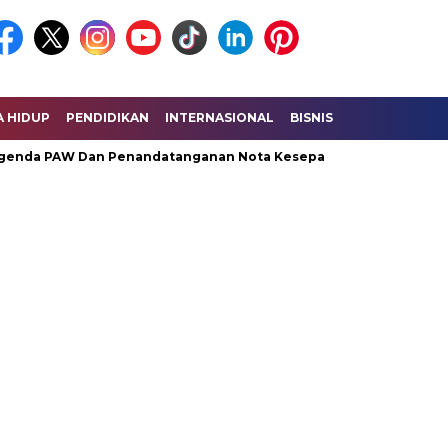
A HIDUP
PENDIDIKAN
INTERNASIONAL
BISNIS
KESEHATAN
enda PAW Dan Penandatanganan Nota Kesepahaman KUA – PPAS P