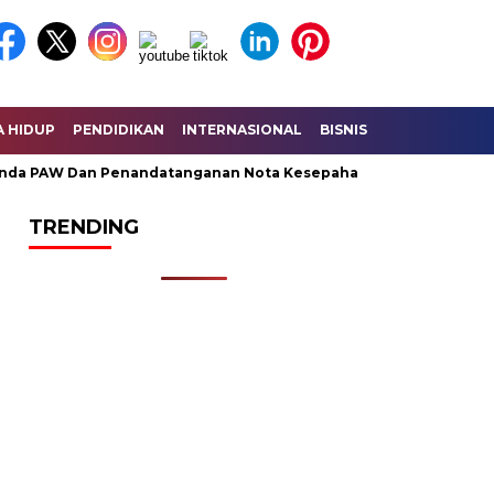
A HIDUP
PENDIDIKAN
INTERNASIONAL
BISNIS
KESEHATAN
a PAW Dan Penandatanganan Nota Kesepahaman KUA – PPAS Per
TRENDING