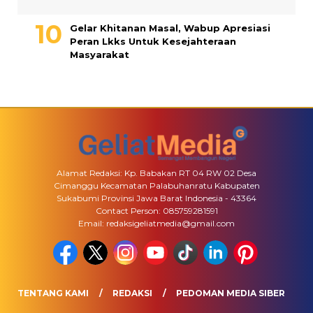
Gelar Khitanan Masal, Wabup Apresiasi
Peran Lkks Untuk Kesejahteraan
Masyarakat
Alamat Redaksi: Kp. Babakan RT 04 RW 02 Desa
Cimanggu Kecamatan Palabuhanratu Kabupaten
Sukabumi Provinsi Jawa Barat Indonesia - 43364
Contact Person: 085759281591
Email: redaksigeliatmedia@gmail.com
TENTANG KAMI
REDAKSI
PEDOMAN MEDIA SIBER