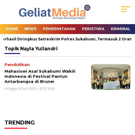
HOME
NEWS
PEMERINTAHAN
PERISTIWA
KRIMINAL
Berhasil Diringkus Satreskrim Polres Sukabumi, Termasuk 2 Orang 
Topik
Nayla Yuliandri
Pendidikan
Mahasiswi Asal Sukabumi Wakili
Indonesia di Festival Pantun
Antarbangsa di Brunei
Minggu, 8 Juni 2025 - 20:31 WIB
TRENDING