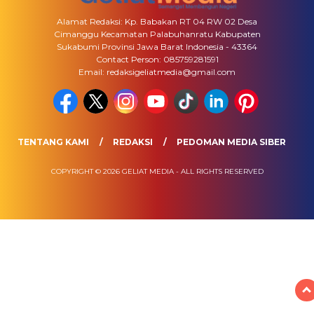
Alamat Redaksi: Kp. Babakan RT 04 RW 02 Desa
Cimanggu Kecamatan Palabuhanratu Kabupaten
Sukabumi Provinsi Jawa Barat Indonesia - 43364
Contact Person: 085759281591
Email: redaksigeliatmedia@gmail.com
TENTANG KAMI
REDAKSI
PEDOMAN MEDIA SIBER
COPYRIGHT © 2026 GELIAT MEDIA - ALL RIGHTS RESERVED