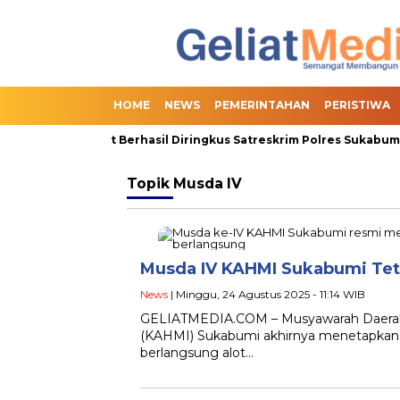
HOME
NEWS
PEMERINTAHAN
PERISTIWA
dian Online Slot Berhasil Diringkus Satreskrim Polres Sukabumi, 
Topik
Musda IV
Musda IV KAHMI Sukabumi Tet
News
| Minggu, 24 Agustus 2025 - 11:14 WIB
GELIATMEDIA.COM – Musyawarah Daerah 
(KAHMI) Sukabumi akhirnya menetapkan l
berlangsung alot…