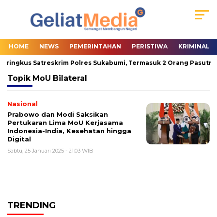
HOME
NEWS
PEMERINTAHAN
PERISTIWA
KRIMINAL
Diringkus Satreskrim Polres Sukabumi, Termasuk 2 Orang Pasutri
Topik
MoU Bilateral
Nasional
Prabowo dan Modi Saksikan
Pertukaran Lima MoU Kerjasama
Indonesia-India, Kesehatan hingga
Digital
Sabtu, 25 Januari 2025 - 21:03 WIB
TRENDING