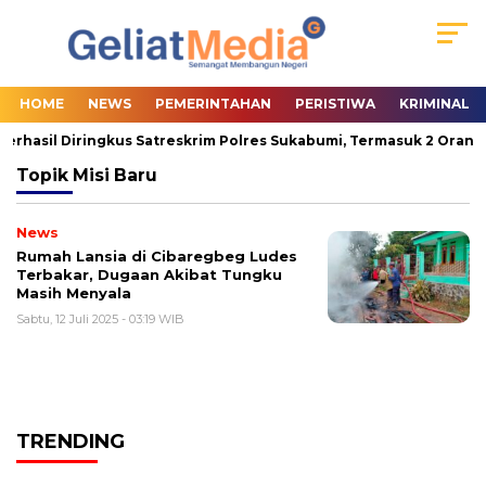
HOME
NEWS
PEMERINTAHAN
PERISTIWA
KRIMINAL
erhasil Diringkus Satreskrim Polres Sukabumi, Termasuk 2 Orang P
Topik
Misi Baru
News
Rumah Lansia di Cibaregbeg Ludes
Terbakar, Dugaan Akibat Tungku
Masih Menyala
Sabtu, 12 Juli 2025 - 03:19 WIB
TRENDING