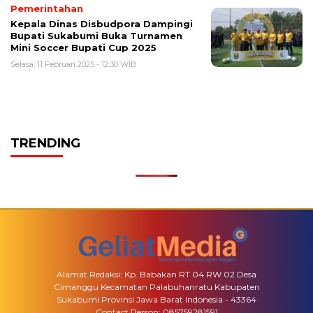
Pemerintahan
Kepala Dinas Disbudpora Dampingi
Bupati Sukabumi Buka Turnamen
Mini Soccer Bupati Cup 2025
Selasa, 11 Februari 2025 - 12:30 WIB
TRENDING
Alamat Redaksi: Kp. Babakan RT 04 RW 02 Desa
Cimanggu Kecamatan Palabuhanratu Kabupaten
Sukabumi Provinsi Jawa Barat Indonesia - 43364
Contact Person: 085759281591