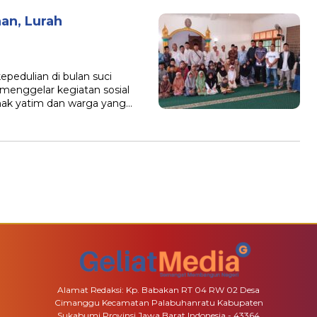
an, Lurah
edulian di bulan suci
enggelar kegiatan sosial
ak yatim dan warga yang…
Alamat Redaksi: Kp. Babakan RT 04 RW 02 Desa
Cimanggu Kecamatan Palabuhanratu Kabupaten
Sukabumi Provinsi Jawa Barat Indonesia - 43364