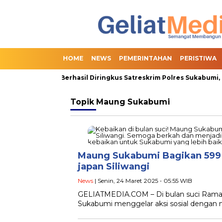
HOME
NEWS
PEMERINTAHAN
PERISTIWA
an Online Slot Berhasil Diringkus Satreskrim Polres Sukabumi, Te
Topik
Maung Sukabumi
Maung Sukabumi Bagikan 599 T
japan Siliwangi
News
| Senin, 24 Maret 2025 - 05:55 WIB
GELIATMEDIA.COM – Di bulan suci Ramadha
Sukabumi menggelar aksi sosial dengan 