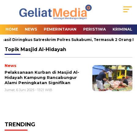
HOME
NEWS
PEMERINTAHAN
PERISTIWA
KRIMINAL
hasil Diringkus Satreskrim Polres Sukabumi, Termasuk 2 Orang Pas
Topik
Masjid Al-Hidayah
News
Pelaksanaan Kurban di Masjid Al-
Hidayah Kampung Rancabungur
Alami Peningkatan Signifikan
Jumat, 6 Juni 2025 - 13:21 WIB
TRENDING