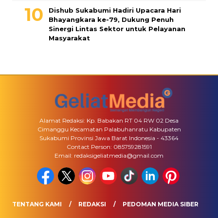
Dishub Sukabumi Hadiri Upacara Hari
Bhayangkara ke-79, Dukung Penuh
Sinergi Lintas Sektor untuk Pelayanan
Masyarakat
Alamat Redaksi: Kp. Babakan RT 04 RW 02 Desa
Cimanggu Kecamatan Palabuhanratu Kabupaten
Sukabumi Provinsi Jawa Barat Indonesia - 43364
Contact Person: 085759281591
Email: redaksigeliatmedia@gmail.com
TENTANG KAMI
REDAKSI
PEDOMAN MEDIA SIBER