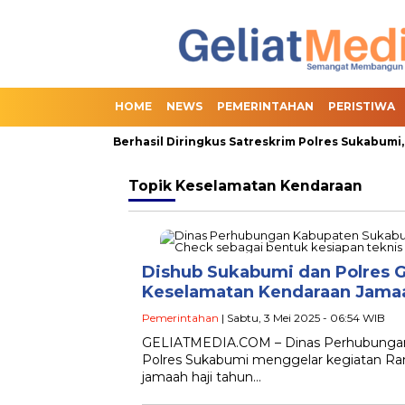
HOME
NEWS
PEMERINTAHAN
PERISTIWA
ian Online Slot Berhasil Diringkus Satreskrim Polres Sukabumi, T
Topik
Keselamatan Kendaraan
Dishub Sukabumi dan Polres G
Keselamatan Kendaraan Jamaa
Pemerintahan
| Sabtu, 3 Mei 2025 - 06:54 WIB
GELIATMEDIA.COM – Dinas Perhubungan 
Polres Sukabumi menggelar kegiatan Ram
jamaah haji tahun…