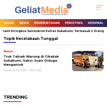
HOME
NEWS
PEMERINTAHAN
PERISTIWA
KRIMINAL
rhasil Diringkus Satreskrim Polres Sukabumi, Termasuk 2 Orang Pa
Topik
Kecelakaan Tunggal
News
Truk Tabrak Warung di Cikakak
Sukabumi, Saksi: Sopir Diduga
Mengantuk
Jumat, 18 Juli 2025 - 16:04 WIB
TRENDING