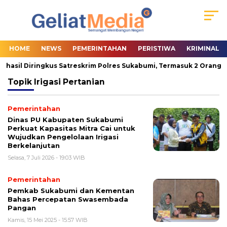
HOME
NEWS
PEMERINTAHAN
PERISTIWA
KRIMINAL
rhasil Diringkus Satreskrim Polres Sukabumi, Termasuk 2 Orang Pa
Topik
Irigasi Pertanian
Pemerintahan
Dinas PU Kabupaten Sukabumi
Perkuat Kapasitas Mitra Cai untuk
Wujudkan Pengelolaan Irigasi
Berkelanjutan
Selasa, 7 Juli 2026 - 19:03 WIB
Pemerintahan
Pemkab Sukabumi dan Kementan
Bahas Percepatan Swasembada
Pangan
Kamis, 15 Mei 2025 - 15:57 WIB