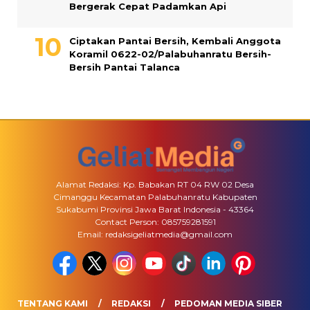
Bergerak Cepat Padamkan Api
Ciptakan Pantai Bersih, Kembali Anggota
Koramil 0622-02/Palabuhanratu Bersih-
Bersih Pantai Talanca
Alamat Redaksi: Kp. Babakan RT 04 RW 02 Desa
Cimanggu Kecamatan Palabuhanratu Kabupaten
Sukabumi Provinsi Jawa Barat Indonesia - 43364
Contact Person: 085759281591
Email: redaksigeliatmedia@gmail.com
TENTANG KAMI
REDAKSI
PEDOMAN MEDIA SIBER