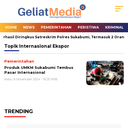
HOME
NEWS
PEMERINTAHAN
PERISTIWA
KRIMINAL
erhasil Diringkus Satreskrim Polres Sukabumi, Termasuk 2 Orang P
Topik
Internasional Ekspor
Pemerintahan
Produk UMKM Sukabumi Tembus
Pasar Internasional
Rabu, 6 November 2024 - 16:35 WIB
TRENDING