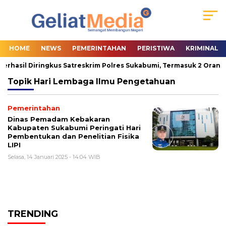
HOME
NEWS
PEMERINTAHAN
PERISTIWA
KRIMINAL
erhasil Diringkus Satreskrim Polres Sukabumi, Termasuk 2 Orang P
Topik
Hari Lembaga Ilmu Pengetahuan
Pemerintahan
Dinas Pemadam Kebakaran
Kabupaten Sukabumi Peringati Hari
Pembentukan dan Penelitian Fisika
LIPI
Selasa, 14 Januari 2025 - 14:04 WIB
TRENDING