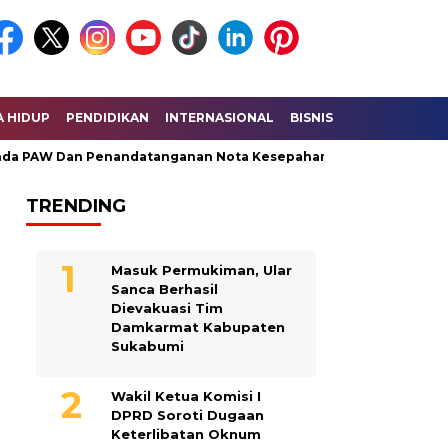
A HIDUP
PENDIDIKAN
INTERNASIONAL
BISNIS
KESEHATAN
 PAW Dan Penandatanganan Nota Kesepahaman KUA – PPAS Perub
TRENDING
Masuk Permukiman, Ular
Sanca Berhasil
Dievakuasi Tim
Damkarmat Kabupaten
Sukabumi
Wakil Ketua Komisi I
DPRD Soroti Dugaan
Keterlibatan Oknum