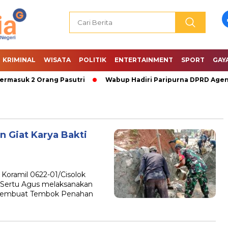
KRIMINAL
WISATA
POLITIK
ENTERTAINMENT
SPORT
GAY
asuk 2 Orang Pasutri
Wabup Hadiri Paripurna DPRD Agenda
n Giat Karya Bakti
oramil 0622-01/Cisolok
 Sertu Agus melaksanakan
 membuat Tembok Penahan