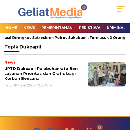
HOME
NEWS
PEMERINTAHAN
PERISTIWA
KRIMINAL
rhasil Diringkus Satreskrim Polres Sukabumi, Termasuk 2 Orang Pa
Topik
Dukcapil
News
UPTD Dukcapil Palabuhanratu Beri
Layanan Prioritas dan Gratis bagi
Korban Bencana
Rabu, 19 Maret 2025 - 19:05 WIB