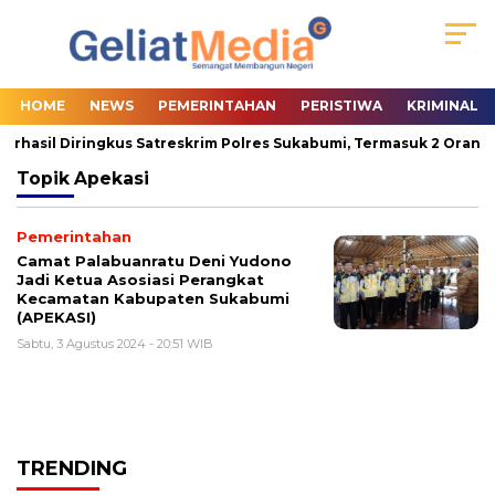
HOME
NEWS
PEMERINTAHAN
PERISTIWA
KRIMINAL
erhasil Diringkus Satreskrim Polres Sukabumi, Termasuk 2 Orang P
Topik
Apekasi
Pemerintahan
Camat Palabuanratu Deni Yudono
Jadi Ketua Asosiasi Perangkat
Kecamatan Kabupaten Sukabumi
(APEKASI)
Sabtu, 3 Agustus 2024 - 20:51 WIB
TRENDING